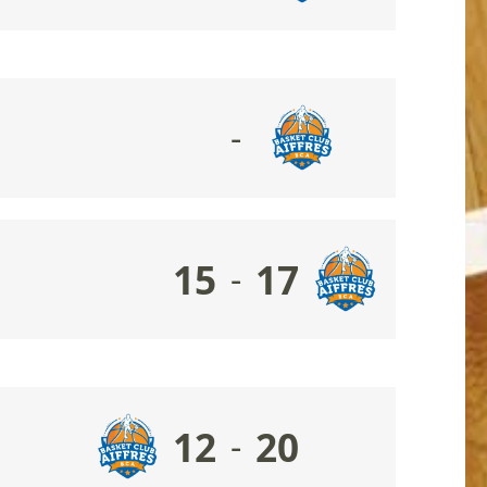
-
15
17
-
12
20
-