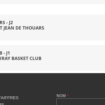
S - J2
T JEAN DE THOUARS
 - J1
RAY BASKET CLUB
NOM
*
'AIFFRES
IEF