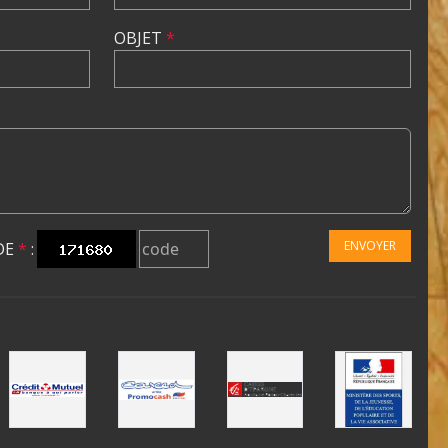
OBJET
*
ENVOYER
DE
*
: