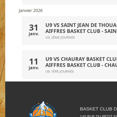
Janvier 2026
U9 VS SAINT JEAN DE THOUAR
31
AIFFRES BASKET CLUB
-
SAIN
janv.
U9, 2ÈME JOURNÉE
U9 VS CHAURAY BASKET CLUB
11
AIFFRES BASKET CLUB
-
CHAU
janv.
U9, 1ÈRE JOURNÉE
BASKET CLUB D
140 RUE DU PETIT F