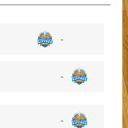
-
-
-