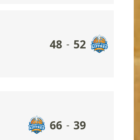
48
52
-
66
39
-