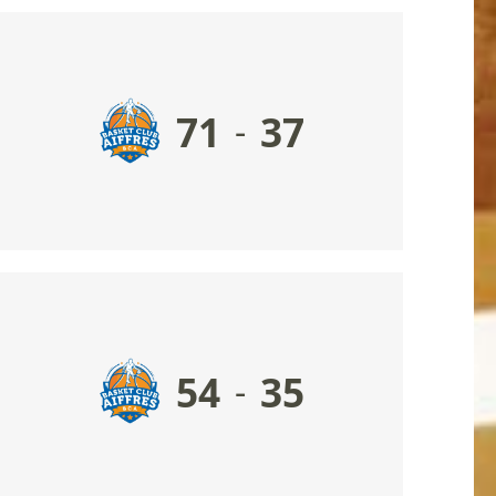
71
37
-
54
35
-