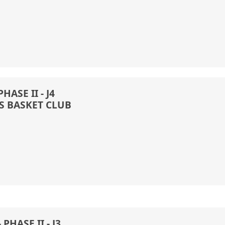
HASE II - J4
ES BASKET CLUB
PHASE II - J3