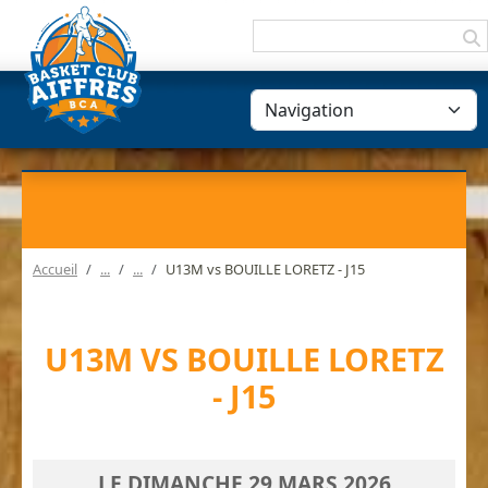
Panneau de gestion des cookies
Accueil
U13M vs BOUILLE LORETZ - J15
U13M VS BOUILLE LORETZ
- J15
LE
DIMANCHE
29
MARS
2026