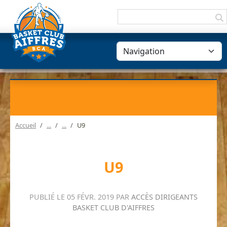
Panneau de gestion des cookies
Accueil
U9
U9
PUBLIÉ LE
05 FÉVR. 2019
PAR
ACCÈS DIRIGEANTS
BASKET CLUB D'AIFFRES