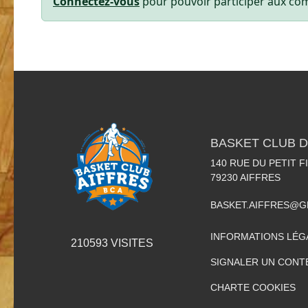
Connectez-vous
pour pouvoir participer aux co
BASKET CLUB D
140 RUE DU PETIT F
79230
AIFFRES
BASKET.AIFFRES@G
INFORMATIONS LÉG
210593
VISITES
SIGNALER UN CONT
CHARTE COOKIES