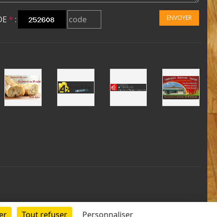
ENVOYER
DE
*
:
er
Tout refuser
Personnaliser