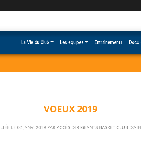
La Vie du Club
Les équipes
Entraînements
Docs 
VOEUX 2019
LIÉE LE
02 JANV. 2019
PAR
ACCÈS DIRIGEANTS BASKET CLUB D'AIF