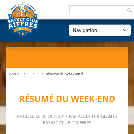
Panneau de gestion des cookies
Accueil
résumé du week-end
RÉSUMÉ DU WEEK-END
PUBLIÉE LE
26 OCT. 2017
PAR
ACCÈS DIRIGEANTS
BASKET CLUB D'AIFFRES