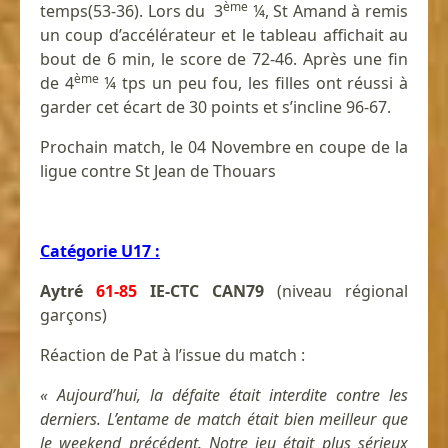
ème
temps(53-36). Lors du 3
¼, St Amand à remis
un coup d’accélérateur et le tableau affichait au
bout de 6 min, le score de 72-46. Après une fin
ème
de 4
¼ tps un peu fou, les filles ont réussi à
garder cet écart de 30 points et s’incline 96-67.
Prochain match, le 04 Novembre en coupe de la
ligue contre St Jean de Thouars
Catégorie U17 :
Aytré
61-85
IE-CTC CAN79
(niveau régional
garçons)
Réaction de Pat à l’issue du match :
« Aujourd’hui, la défaite était interdite contre les
derniers. L’entame de match était bien meilleur que
le weekend précédent. Notre jeu était plus sérieux