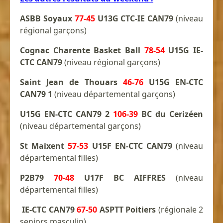
ASBB Soyaux
77-45
U13G CTC-IE CAN79
(niveau
régional garçons)
Cognac Charente Basket Ball
78-54
U15G IE-
CTC CAN79
(niveau régional garçons)
Saint Jean de Thouars
46-76
U15G EN-CTC
CAN79 1
(niveau départemental garçons)
U15G EN-CTC CAN79 2
106-39
BC du Cerizéen
(niveau départemental garçons)
St Maixent
57-53
U15F EN-CTC CAN79
(niveau
départemental filles)
P2B79
70-48
U17F BC AIFFRES
(niveau
départemental filles)
IE-CTC CAN79
67-50
ASPTT Poitiers
(régionale 2
seniors masculin)