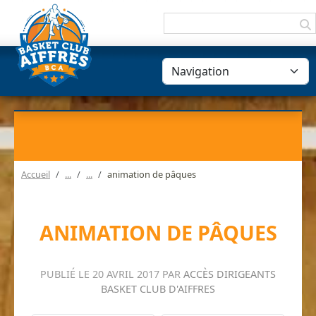
Panneau de gestion des cookies
Accueil
animation de pâques
ANIMATION DE PÂQUES
PUBLIÉ LE
20 AVRIL 2017
PAR
ACCÈS DIRIGEANTS
BASKET CLUB D'AIFFRES