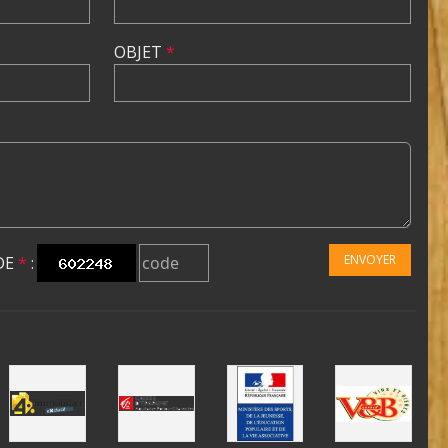
OBJET
*
ENVOYER
DE
*
: