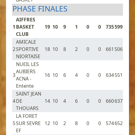
PHASE FINALES
AIFFRES
1
BASKET
19
10
9
1
0
0
735
599
CLUB
AMICALE
2
SPORTIVE
18
10
8
2
0
0
661
506
NIORTAISE
NUEIL LES
AUBIERS
3
16
10
6
4
0
0
634
551
ACNA -
Entente
SAINT JEAN
4
DE
14
10
4
6
0
0
660
637
THOUARS
LA FORET
5
SUR SEVRE
12
10
2
8
0
0
574
652
EF