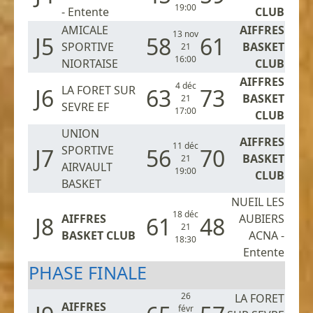
19:00
- Entente
CLUB
AMICALE
AIFFRES
13 nov
J5
58
61
SPORTIVE
BASKET
21
16:00
NIORTAISE
CLUB
AIFFRES
4 déc
LA FORET SUR
J6
63
73
BASKET
21
SEVRE EF
17:00
CLUB
UNION
AIFFRES
11 déc
SPORTIVE
J7
56
70
BASKET
21
AIRVAULT
19:00
CLUB
BASKET
NUEIL LES
18 déc
AIFFRES
AUBIERS
J8
61
48
21
BASKET CLUB
ACNA -
18:30
Entente
PHASE FINALE
26
LA FORET
AIFFRES
févr