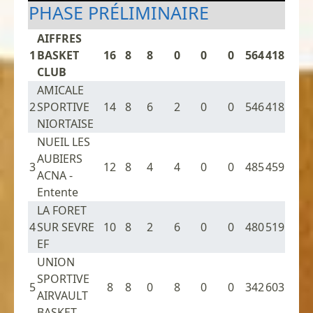
PHASE PRÉLIMINAIRE
AIFFRES
1
BASKET
16
8
8
0
0
0
564
418
CLUB
AMICALE
2
SPORTIVE
14
8
6
2
0
0
546
418
NIORTAISE
NUEIL LES
AUBIERS
3
12
8
4
4
0
0
485
459
ACNA -
Entente
LA FORET
4
SUR SEVRE
10
8
2
6
0
0
480
519
EF
UNION
SPORTIVE
5
8
8
0
8
0
0
342
603
AIRVAULT
BASKET