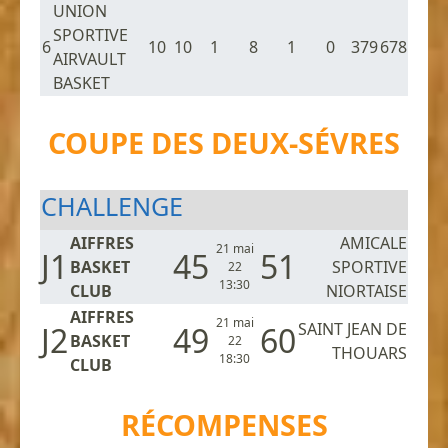
UNION
SPORTIVE
6
10
10
1
8
1
0
379
678
AIRVAULT
BASKET
COUPE DES DEUX-SÉVRES
CHALLENGE
AIFFRES
AMICALE
21 mai
J1
45
51
BASKET
SPORTIVE
22
13:30
CLUB
NIORTAISE
AIFFRES
21 mai
SAINT JEAN DE
J2
49
60
BASKET
22
THOUARS
18:30
CLUB
RÉCOMPENSES