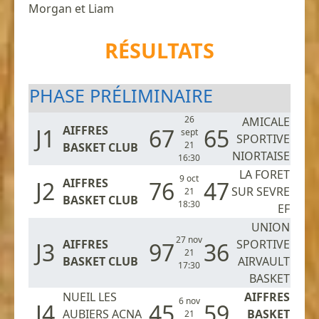
Morgan et Liam
RÉSULTATS
PHASE PRÉLIMINAIRE
26
AMICALE
AIFFRES
J1
67
65
sept
SPORTIVE
21
BASKET CLUB
NIORTAISE
16:30
LA FORET
9 oct
AIFFRES
J2
76
47
SUR SEVRE
21
BASKET CLUB
18:30
EF
UNION
27 nov
AIFFRES
SPORTIVE
J3
97
36
21
BASKET CLUB
AIRVAULT
17:30
BASKET
NUEIL LES
AIFFRES
6 nov
J4
45
59
AUBIERS ACNA
BASKET
21