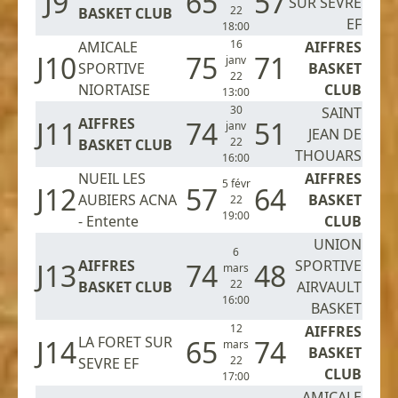
J9
65
57
SUR SEVRE
22
BASKET CLUB
EF
18:00
16
AMICALE
AIFFRES
J10
75
71
janv
SPORTIVE
BASKET
22
NIORTAISE
CLUB
13:00
30
SAINT
AIFFRES
J11
74
51
janv
JEAN DE
22
BASKET CLUB
THOUARS
16:00
NUEIL LES
AIFFRES
5 févr
J12
57
64
AUBIERS ACNA
BASKET
22
19:00
- Entente
CLUB
UNION
6
AIFFRES
SPORTIVE
J13
74
48
mars
22
BASKET CLUB
AIRVAULT
16:00
BASKET
12
AIFFRES
LA FORET SUR
J14
65
74
mars
BASKET
22
SEVRE EF
CLUB
17:00
AMICALE