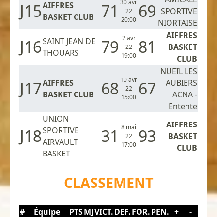
30 avr
AIFFRES
J15
71
69
SPORTIVE
22
BASKET CLUB
20:00
NIORTAISE
AIFFRES
2 avr
SAINT JEAN DE
J16
79
81
BASKET
22
THOUARS
19:00
CLUB
NUEIL LES
10 avr
AIFFRES
AUBIERS
J17
68
67
22
BASKET CLUB
ACNA -
15:00
Entente
UNION
AIFFRES
8 mai
SPORTIVE
J18
31
93
BASKET
22
AIRVAULT
17:00
CLUB
BASKET
CLASSEMENT
#
Équipe
PTS
MJ
VICT.
DEF.
FOR.
PEN.
+
-