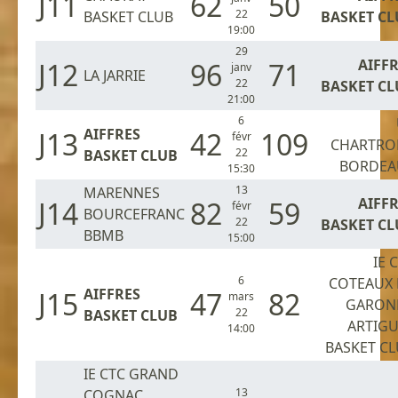
J11
62
50
22
BASKET CLUB
BASKET CL
19:00
29
AIFF
J12
96
71
janv
LA JARRIE
22
BASKET CL
21:00
6
AIFFRES
J13
42
109
févr
CHARTRO
22
BASKET CLUB
BORDEA
15:30
13
MARENNES
AIFF
J14
82
59
févr
BOURCEFRANC
22
BASKET CL
BBMB
15:00
IE 
6
COTEAUX 
AIFFRES
J15
47
82
mars
GARON
22
BASKET CLUB
ARTIGU
14:00
BASKET C
IE CTC GRAND
13
COGNAC