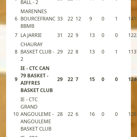
BALL - 2
MARENNES
6
BOURCEFRANC
33
22
12
9
0
1
141
BBMB
7
LA JARRIE
31
22
9
13
0
0
122
CHAURAY
8
BASKET CLUB -
29
22
8
13
0
1
113
2
IE - CTC CAN
79 BASKET -
9
29
22
7
15
0
0
124
AIFFRES
BASKET CLUB
IE - CTC
GRAND
10
ANGOULEME -
28
22
6
16
0
0
126
ANGOULEME
BASKET CLUB