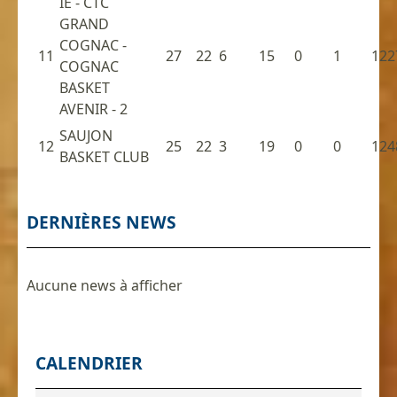
IE - CTC
GRAND
COGNAC -
11
27
22
6
15
0
1
122
COGNAC
BASKET
AVENIR - 2
SAUJON
12
25
22
3
19
0
0
124
BASKET CLUB
DERNIÈRES NEWS
Aucune news à afficher
CALENDRIER