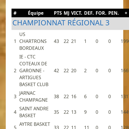
#
Équipe
PTS
MJ
VICT.
DEF.
FOR.
PEN.
+
CHAMPIONNAT RÉGIONAL 3
US
1
CHARTRONS
43
22
21
1
0
0
199
BORDEAUX
IE - CTC
COTEAUX DE
2
GARONNE -
42
22
20
2
0
0
166
ARTIGUES
BASKET CLUB
JARNAC
3
38
22
16
6
0
0
131
CHAMPAGNE
SAINT ANDRE
4
35
22
13
9
0
0
144
BASKET
AYTRE BASKET
5
33
22
11
11
0
0
128