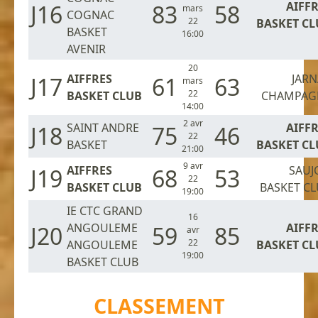
AIFF
J16
83
58
mars
COGNAC
22
BASKET CL
BASKET
16:00
AVENIR
20
AIFFRES
JAR
J17
61
63
mars
22
BASKET CLUB
CHAMPAG
14:00
2 avr
SAINT ANDRE
AIFF
J18
75
46
22
BASKET
BASKET CL
21:00
9 avr
AIFFRES
SAUJ
J19
68
53
22
BASKET CLUB
BASKET C
19:00
IE CTC GRAND
16
ANGOULEME
AIFF
J20
59
85
avr
22
ANGOULEME
BASKET CL
19:00
BASKET CLUB
CLASSEMENT