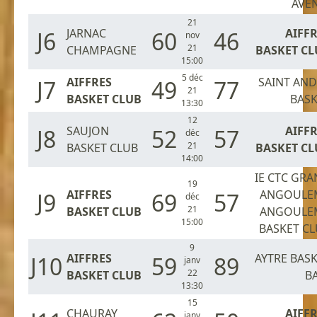
AVE
21
JARNAC
AIFF
J6
60
46
nov
21
CHAMPAGNE
BASKET CL
15:00
5 déc
AIFFRES
SAINT AN
J7
49
77
21
BASKET CLUB
BASK
13:30
12
SAUJON
AIFF
J8
52
57
déc
21
BASKET CLUB
BASKET CL
14:00
IE CTC GR
19
AIFFRES
ANGOULE
J9
69
57
déc
21
BASKET CLUB
ANGOULE
15:00
BASKET C
9
AIFFRES
AYTRE BAS
J10
59
89
janv
22
BASKET CLUB
B
13:30
15
CHAURAY
AIFF
janv