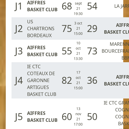
AIFFRES
J1
68
54
sept
LA JAR
21
BASKET CLUB
19:30
US
3 oct
AIFF
J2
75
29
CHARTRONS
21
BASKET CL
15:00
BORDEAUX
10
MARENN
AIFFRES
J3
55
73
oct
BOURCEFRA
21
BASKET CLUB
BB
13:30
IE CTC
17
COTEAUX DE
AIFF
J4
82
36
oct
GARONNE
21
BASKET CL
ARTIGUES
15:00
BASKET CLUB
IE CTC GR
13
COGN
AIFFRES
J5
60
50
nov
COGN
21
BASKET CLUB
BASK
17:00