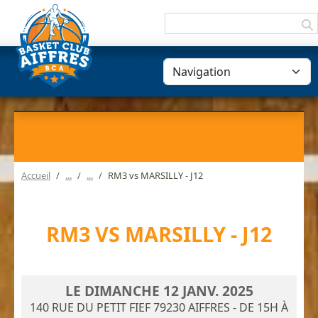
Panneau de gestion des cookies
Accueil
RM3 vs MARSILLY - J12
RM3 VS MARSILLY - J12
LE
DIMANCHE
12
JANV.
2025
140 RUE DU PETIT FIEF
79230
AIFFRES
- DE 15H À