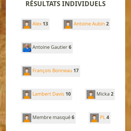
RÉSULTATS INDIVIDUELS
Alex
13
Antoine Aubin
2
Antoine Gautier
6
François Bonneau
17
Lambert Davis
10
Micka
2
Membre masqué
6
PL
4